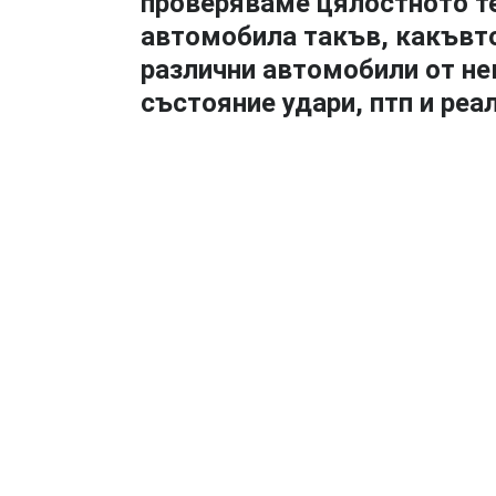
проверяваме цялостното те
автомобила такъв, какъвто
различни автомобили от не
състояние удари, птп и ре