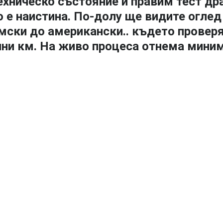
хническо състояние и правим тест дра
 е наистина. По-долу ще видите оглед 
мски до американски.. където провер
ални км. На живо процеса отнема мини