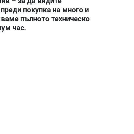
йв – за да видите
преди покупка на много и
яваме пълното техническо
мум час.